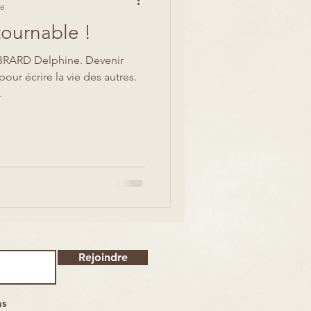
re
tournable !
RARD Delphine. Devenir
our écrire la vie des autres.
.
Rejoindre
ns