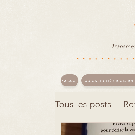
T
ransme
*********
Accueil
Exploration & médiation 
Tous les posts
Re
Les mots reliés