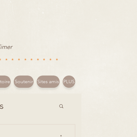
limer
**********
toire
Soutenir
Sites amis
PLUS
s