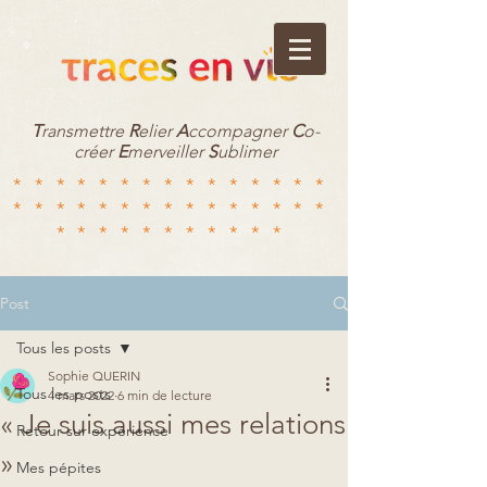
T
ransmettre
R
elier
A
ccompagner
C
o-
créer
E
merveiller
S
ublimer
***************
***************
***********
Post
Tous les posts
Sophie QUERIN
Tous les posts
4 mars 2022
6 min de lecture
« Je suis aussi mes relations
Retour sur expérience
»
Mes pépites